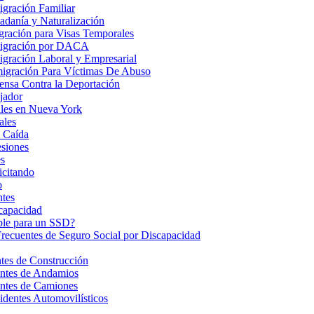
gración Familiar
danía y Naturalización
ración para Visas Temporales
igración por DACA
gración Laboral y Empresarial
igración Para Víctimas De Abuso
nsa Contra la Deportación
jador
les en Nueva York
ales
 Caída
esiones
s
icitando
o
ntes
ncapacidad
ble para un SSD?
Frecuentes de Seguro Social por Discapacidad
es de Construcción
ntes de Andamios
ntes de Camiones
dentes Automovilísticos