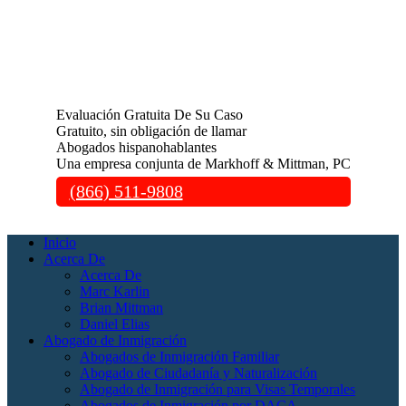
Evaluación Gratuita De Su Caso
Gratuito, sin obligación de llamar
Abogados hispanohablantes
Una empresa conjunta de Markhoff & Mittman, PC
(866) 511-9808
Inicio
Acerca De
Acerca De
Marc Karlin
Brian Mittman
Daniel Elias
Abogado de Inmigración
Abogados de Inmigración Familiar
Abogado de Ciudadanía y Naturalización
Abogado de Inmigración para Visas Temporales
Abogados de Inmigración por DACA