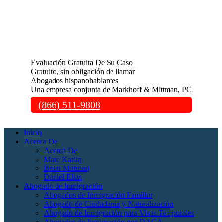
Evaluación Gratuita De Su Caso
Gratuito, sin obligación de llamar
Abogados hispanohablantes
Una empresa conjunta de Markhoff & Mittman, PC
(866) 511-9808
Inicio
Acerca De
Acerca De
Marc Karlin
Brian Mittman
Daniel Elias
Abogado de Inmigración
Abogados de Inmigración Familiar
Abogado de Ciudadanía y Naturalización
Abogado de Inmigración para Visas Temporales
Abogados de Inmigración por DACA