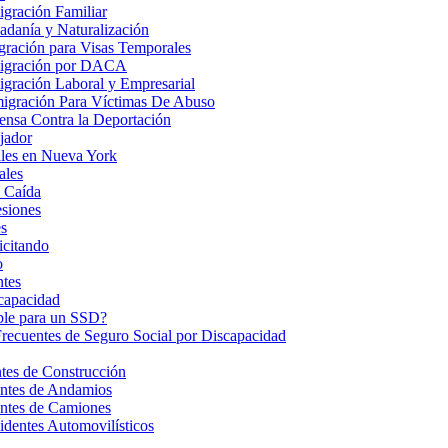
gración Familiar
danía y Naturalización
ración para Visas Temporales
igración por DACA
gración Laboral y Empresarial
igración Para Víctimas De Abuso
nsa Contra la Deportación
jador
les en Nueva York
ales
 Caída
esiones
s
icitando
o
ntes
ncapacidad
ble para un SSD?
Frecuentes de Seguro Social por Discapacidad
es de Construcción
ntes de Andamios
ntes de Camiones
dentes Automovilísticos