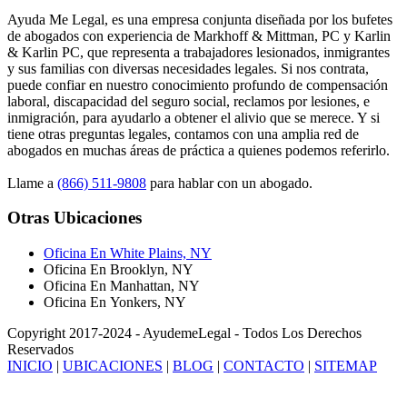
Ayuda Me Legal, es una empresa conjunta diseñada por los bufetes
de abogados con experiencia de Markhoff & Mittman, PC y Karlin
& Karlin PC, que representa a trabajadores lesionados, inmigrantes
y sus familias con diversas necesidades legales. Si nos contrata,
puede confiar en nuestro conocimiento profundo de compensación
laboral, discapacidad del seguro social, reclamos por lesiones, e
inmigración, para ayudarlo a obtener el alivio que se merece. Y si
tiene otras preguntas legales, contamos con una amplia red de
abogados en muchas áreas de práctica a quienes podemos referirlo.
Llame a
(866) 511-9808
para hablar con un abogado.
Otras Ubicaciones
Oficina En White Plains, NY
Oficina En Brooklyn, NY
Oficina En Manhattan, NY
Oficina En Yonkers, NY
Copyright 2017-2024 - AyudemeLegal - Todos Los Derechos
Reservados
INICIO
|
UBICACIONES
|
BLOG
|
CONTACTO
|
SITEMAP