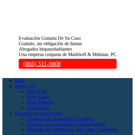
Evaluación Gratuita De Su Caso
Gratuito, sin obligación de llamar
Abogados hispanohablantes
Una empresa conjunta de Markhoff & Mittman, PC
(866) 511-9808
Inicio
Acerca De
Acerca De
Marc Karlin
Brian Mittman
Daniel Elias
Abogado de Inmigración
Abogados de Inmigración Familiar
Abogado de Ciudadanía y Naturalización
Abogado de Inmigración para Visas Temporales
Abogados de Inmigración por DACA