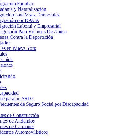
gración Familiar
danía y Naturalización
ración para Visas Temporales
igración por DACA
gración Laboral y Empresarial
igración Para Víctimas De Abuso
nsa Contra la Deportación
jador
les en Nueva York
ales
 Caída
esiones
s
icitando
o
ntes
ncapacidad
ble para un SSD?
Frecuentes de Seguro Social por Discapacidad
es de Construcción
ntes de Andamios
ntes de Camiones
dentes Automovilísticos