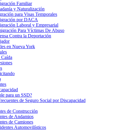
gración Familiar
danía y Naturalización
ración para Visas Temporales
igración por DACA
gración Laboral y Empresarial
igración Para Víctimas De Abuso
nsa Contra la Deportación
jador
les en Nueva York
ales
 Caída
esiones
s
icitando
o
ntes
ncapacidad
ble para un SSD?
Frecuentes de Seguro Social por Discapacidad
es de Construcción
ntes de Andamios
ntes de Camiones
dentes Automovilísticos