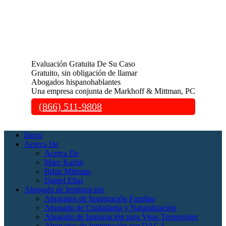
Evaluación Gratuita De Su Caso
Gratuito, sin obligación de llamar
Abogados hispanohablantes
Una empresa conjunta de Markhoff & Mittman, PC
(866) 511-9808
Inicio
Acerca De
Acerca De
Marc Karlin
Brian Mittman
Daniel Elias
Abogado de Inmigración
Abogados de Inmigración Familiar
Abogado de Ciudadanía y Naturalización
Abogado de Inmigración para Visas Temporales
Abogados de Inmigración por DACA