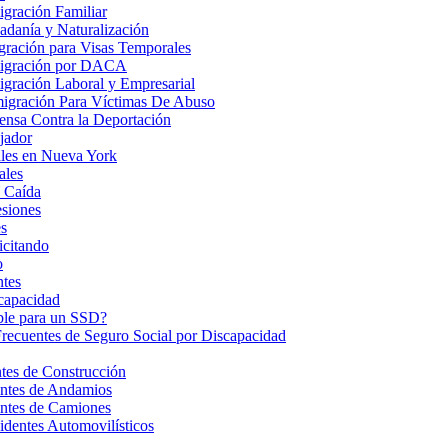
gración Familiar
danía y Naturalización
ración para Visas Temporales
igración por DACA
gración Laboral y Empresarial
igración Para Víctimas De Abuso
nsa Contra la Deportación
jador
les en Nueva York
ales
 Caída
esiones
s
icitando
o
ntes
ncapacidad
ble para un SSD?
Frecuentes de Seguro Social por Discapacidad
es de Construcción
ntes de Andamios
ntes de Camiones
dentes Automovilísticos