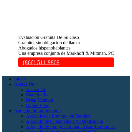
Evaluación Gratuita De Su Caso
Gratuito, sin obligación de llamar
Abogados hispanohablantes
Una empresa conjunta de Markhoff & Mittman, PC
(866) 511-9808
Inicio
Acerca De
Acerca De
Marc Karlin
Brian Mittman
Daniel Elias
Abogado de Inmigración
Abogados de Inmigración Familiar
Abogado de Ciudadanía y Naturalización
Abogado de Inmigración para Visas Temporales
Abogados de Inmigración por DACA