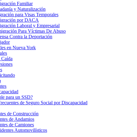
gración Familiar
danía y Naturalización
ración para Visas Temporales
igración por DACA
gración Laboral y Empresarial
igración Para Víctimas De Abuso
nsa Contra la Deportación
jador
les en Nueva York
ales
 Caída
esiones
s
icitando
o
ntes
ncapacidad
ble para un SSD?
Frecuentes de Seguro Social por Discapacidad
es de Construcción
ntes de Andamios
ntes de Camiones
dentes Automovilísticos