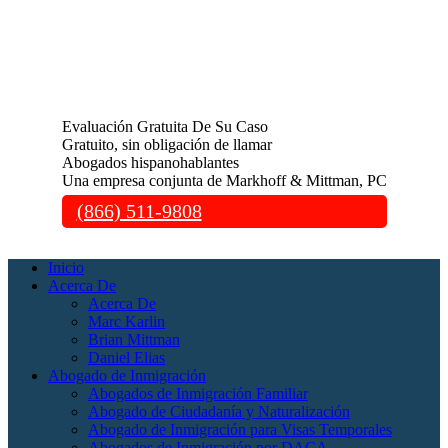
Evaluación Gratuita De Su Caso
Gratuito, sin obligación de llamar
Abogados hispanohablantes
Una empresa conjunta de Markhoff & Mittman, PC
(866) 511-9808
Inicio
Acerca De
Acerca De
Marc Karlin
Brian Mittman
Daniel Elias
Abogado de Inmigración
Abogados de Inmigración Familiar
Abogado de Ciudadanía y Naturalización
Abogado de Inmigración para Visas Temporales
Abogados de Inmigración por DACA