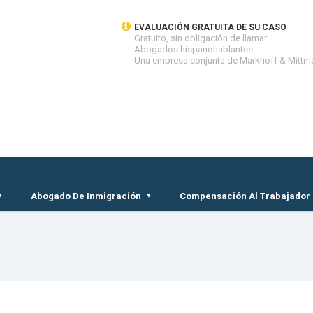
EVALUACIÓN GRATUITA DE SU CASO
Gratuito, sin obligación de llamar
Abogados hispanohablantes
Una empresa conjunta de Markhoff & Mittm
Abogado De Inmigración
Compensación Al Trabajador