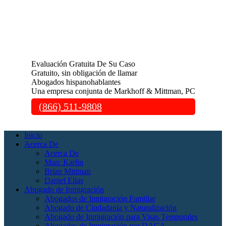
Evaluación Gratuita De Su Caso
Gratuito, sin obligación de llamar
Abogados hispanohablantes
Una empresa conjunta de Markhoff & Mittman, PC
(866) 511-9808
Inicio
Acerca De
Acerca De
Marc Karlin
Brian Mittman
Daniel Elias
Abogado de Inmigración
Abogados de Inmigración Familiar
Abogado de Ciudadanía y Naturalización
Abogado de Inmigración para Visas Temporales
Abogados de Inmigración por DACA