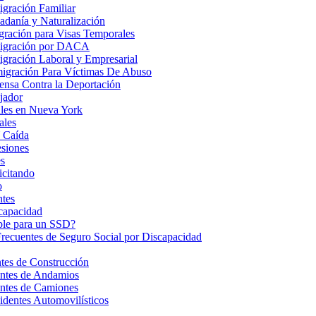
gración Familiar
danía y Naturalización
ración para Visas Temporales
igración por DACA
gración Laboral y Empresarial
igración Para Víctimas De Abuso
nsa Contra la Deportación
jador
les en Nueva York
ales
 Caída
esiones
s
icitando
o
ntes
ncapacidad
ble para un SSD?
Frecuentes de Seguro Social por Discapacidad
es de Construcción
ntes de Andamios
ntes de Camiones
dentes Automovilísticos